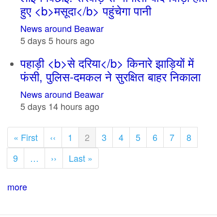
हुए <b>मसूदा</b> पहुंचेगा पानी
News around Beawar
5 days 5 hours ago
पहाड़ी <b>से दरिया</b> किनारे झाड़ियों में
फंसी, पुलिस-दमकल ने सुरक्षित बाहर निकाला
News around Beawar
5 days 14 hours ago
Pagination
First
« First
Previous
‹‹
Page
1
Current
2
Page
3
Page
4
Page
5
Page
6
Page
7
Page
8
page
page
page
Page
9
…
Next
››
Last
Last »
page
page
more